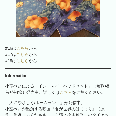
#16は
こちら
から
#17は
こちら
から
#18は
こちら
から
Information
小室ぺいによる「イン・マイ・ヘッドセット」（短歌48
首+詩4篇）発売中。詳しくは
こちら
をご覧ください。
「人にやさしく/ホームラン！」が配信中。
小室ぺいが出演する映画『君が世界のはじまり』（原
作・監督：ふくだももこ、主演：松本穂香）のタイアッ