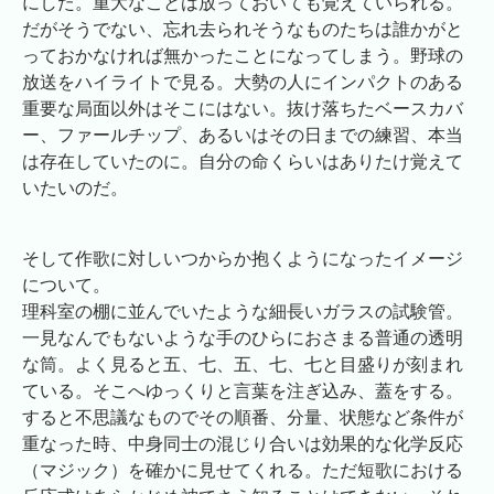
にした。重大なことは放っておいても覚えていられる。
だがそうでない、忘れ去られそうなものたちは誰かがと
っておかなければ無かったことになってしまう。野球の
放送をハイライトで見る。大勢の人にインパクトのある
重要な局面以外はそこにはない。抜け落ちたベースカバ
ー、ファールチップ、あるいはその日までの練習、本当
は存在していたのに。自分の命くらいはありたけ覚えて
いたいのだ。
そして作歌に対しいつからか抱くようになったイメージ
について。
理科室の棚に並んでいたような細長いガラスの試験管。
一見なんでもないような手のひらにおさまる普通の透明
な筒。よく見ると五、七、五、七、七と目盛りが刻まれ
ている。そこへゆっくりと言葉を注ぎ込み、蓋をする。
すると不思議なものでその順番、分量、状態など条件が
重なった時、中身同士の混じり合いは効果的な化学反応
（マジック）を確かに見せてくれる。ただ短歌における