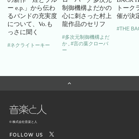
ー e.p.」から伝わ
制御機構よだかの
トーク
るバンドの充実度
心に刺さった村上
催が決
について、Vo.も
龍作品のセリフ
#THE BA
っさに聞く
#多次元制御機構よだ
か
#言の葉クローバ
,
#ネクライトーキー
ー
© 株式会社音楽と人
FOLLOW US