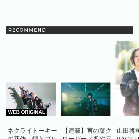
RECOMMEND
WEB ORIGINAL
ネクライトーキー
【連載】言の葉ク
山田将司
の新作「煙とブル
ローバー／多次元
BACK 