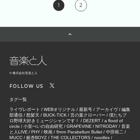
1
2
© 株式会社音楽と人
FOLLOW US
タグ一覧
ライヴレポート
/
WEBオリジナル
/
最新号
/
アーカイヴ
/
編集
部通信
/
怒髪天
/
BUCK-TICK
/
言の葉クローバー
/
僕たちプ
ロ野球大好きミュージシャンです！
/
DEZERT
/
a flood of
circle
/
小室ぺいの自由研究
/
GRAPEVINE
/
NITRODAY
/
音楽
と人LIVE
/
PHY
/
映画
/
9mm Parabellum Bullet
/
中田裕二
/
MUCC
/
銀杏BOYZ
/
THE COLLECTORS
/
noodles
/