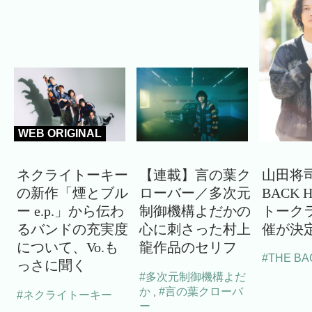
WEB ORIGINAL
ネクライトーキー
【連載】言の葉ク
山田将司
の新作「煙とブル
ローバー／多次元
BACK 
ー e.p.」から伝わ
制御機構よだかの
トーク
るバンドの充実度
心に刺さった村上
催が決
について、Vo.も
龍作品のセリフ
#THE BA
っさに聞く
#多次元制御機構よだ
か
#言の葉クローバ
,
#ネクライトーキー
ー