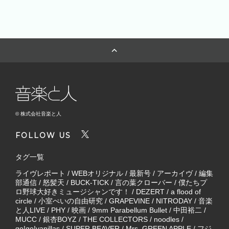
© 株式会社音楽と人
FOLLOW US
タグ一覧
ライヴレポート
/
WEBオリジナル
/
最新号
/
アーカイヴ
/
編集
部通信
/
怒髪天
/
BUCK-TICK
/
言の葉クローバー
/
僕たちプ
ロ野球大好きミュージシャンです！
/
DEZERT
/
a flood of
circle
/
小室ぺいの自由研究
/
GRAPEVINE
/
NITRODAY
/
音楽
と人LIVE
/
PHY
/
映画
/
9mm Parabellum Bullet
/
中田裕二
/
MUCC
/
銀杏BOYZ
/
THE COLLECTORS
/
noodles
/
go!go!vanillas
/
SUPER BEAVER
/
Mrs. GREEN APPLE
/
フジ