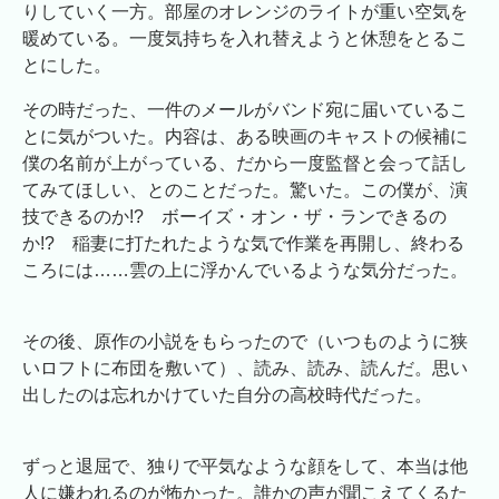
りしていく一方。部屋のオレンジのライトが重い空気を
暖めている。一度気持ちを入れ替えようと休憩をとるこ
とにした。
その時だった、一件のメールがバンド宛に届いているこ
とに気がついた。内容は、ある映画のキャストの候補に
僕の名前が上がっている、だから一度監督と会って話し
てみてほしい、とのことだった。驚いた。この僕が、演
技できるのか!? ボーイズ・オン・ザ・ランできるの
か!? 稲妻に打たれたような気で作業を再開し、終わる
ころには……雲の上に浮かんでいるような気分だった。
その後、原作の小説をもらったので（いつものように狭
いロフトに布団を敷いて）、読み、読み、読んだ。思い
出したのは忘れかけていた自分の高校時代だった。
ずっと退屈で、独りで平気なような顔をして、本当は他
人に嫌われるのが怖かった。誰かの声が聞こえてくるた