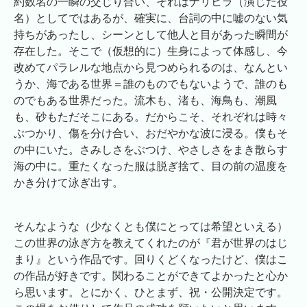
約数名の一瞬の交じり合い、それはナリヒラ（演じた役
名）としてではあるが、確実に、台詞の中に嘘のない気
持ちがあったし、シーンとして他人と目があった瞬間が
存在した。そこで（仮想的に）生身によって体感し、今
改めてパラレルな地点から見つめられるのは、なんとい
うか、海である世界＝誰のものでもないようで、誰のも
のでもある世界だった。流木も、渚も、海鳥も、潮風
も、砂もただそこにある。だからこそ、それぞれは時々
ぶつかり、傷を分け合い、おだやかな波に浸る。僕もそ
の中にいた。さみしさをぶつけ、やさしさをまき散らす
海の中に。重たくなった服は脱ぎ捨て、目の前の温度を
かき分けて泳ぎ出す。
そんなような（少なくとも僕にとっては希望といえる）
この世界の泳ぎ方を教えてくれたのが『君が世界のはじ
まり』という作品です。回りくどくなったけど、僕はこ
の作品が好きです。関わることができてよかったと心か
ら思います。とにかく、ひとまず、祝・公開決定です。