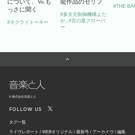
について、Vo.も
龍作品のセリフ
#THE BA
っさに聞く
#多次元制御機構よだ
か
#言の葉クローバ
,
#ネクライトーキー
ー
© 株式会社音楽と人
FOLLOW US
タグ一覧
ライヴレポート
/
WEBオリジナル
/
最新号
/
アーカイヴ
/
編集