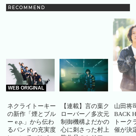
RECOMMEND
WEB ORIGINAL
ネクライトーキー
【連載】言の葉ク
山田将司
の新作「煙とブル
ローバー／多次元
BACK 
ー e.p.」から伝わ
制御機構よだかの
トーク
るバンドの充実度
心に刺さった村上
催が決