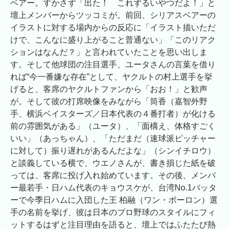
ベアー。すかさず「出た！ これずるいやつだよ！」と
壇上メンバーからツッコミが。前回、シリアスベアーの
イラストに対する場内からの反応に「イラスト描いただ
けで、こんなに盛り上がること普通ない」「このリアク
ションはなんだ？」と言われていたことを思い出しま
す。そして他球団の注目選手、ユータさんの言葉を借り
れば“今一番嫌な存在”として、ヤクルトの村上選手を挙
げると、客席のヤクルトファンから「おお！」と歓声
が。そして彼の打席映像をみながら「筒香（嘉智外野
手、横浜ベイスターズ／日本代表の４番打者）が化ける
前の雰囲気がある」（ユータ）、「面構え、体格すごく
いい」（あっちゃん）、「ただまだ（速球派ピッチャー
に対して）振り遅れがあるんだよな」（シンイチロウ）
と談義している横で、ウエノさんが、書き損じた紙を破
っては、客席に投げ入れ始めています。その後、メンバ
ー最若手・日ハム代表のキョウスケが、台湾No.1バッタ
ーで今季日ハムに入団した王 柏融（ワン・ボーロン）選
手の名前を挙げ、彼は日本のプロ野球のスタイルにフィ
ットするはずと注目理由を語ると、壇上ではふたたび熱