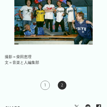
撮影＝柴田恵理
文＝音楽と人編集部
1
2