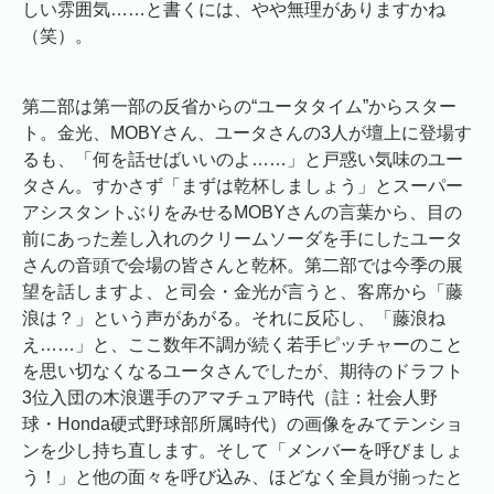
しい雰囲気……と書くには、やや無理がありますかね
（笑）。
第二部は第一部の反省からの“ユータタイム”からスター
ト。金光、MOBYさん、ユータさんの3人が壇上に登場す
るも、「何を話せばいいのよ……」と戸惑い気味のユー
タさん。すかさず「まずは乾杯しましょう」とスーパー
アシスタントぶりをみせるMOBYさんの言葉から、目の
前にあった差し入れのクリームソーダを手にしたユータ
さんの音頭で会場の皆さんと乾杯。第二部では今季の展
望を話しますよ、と司会・金光が言うと、客席から「藤
浪は？」という声があがる。それに反応し、「藤浪ね
え……」と、ここ数年不調が続く若手ピッチャーのこと
を思い切なくなるユータさんでしたが、期待のドラフト
3位入団の木浪選手のアマチュア時代（註：社会人野
球・Honda硬式野球部所属時代）の画像をみてテンショ
ンを少し持ち直します。そして「メンバーを呼びましょ
う！」と他の面々を呼び込み、ほどなく全員が揃ったと