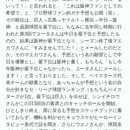
いって！」と言われると、「これは阪神ファンとしての
希望で」と、プロ野球ファン的ガチ予想も公開（笑）。
その順位は、巨人→広島→ヤクルト→横浜→中日→阪
神、と贔屓球団を最下位に。ちなみに去年同じ時期に行
われた第3回でユータさんは中日を最下位と予想したも
のの、結果は阪神が最下位となり、シーズン終了後マエ
カワさんに「すみませんでした！」とメールしたのだと
か。そのマエカワさんも、予想という名の願望として中
日を優勝とし、最下位は阪神と書く。もちろん「もし今
年阪神が最下位じゃなかったら、ユータさんにメールし
ます！」と言っておりました。そして、ベイスターズ代
表チームの順番となり、あっちゃんが予想という名の自
分が好きなセ・リーグ球団ランキング（もちろんベイス
ターズが1位。最下位は巨人）を出せば、シンイチロウ
さんがこの日3回目の客席とのキャッチボールを開始。
ひとしきり終え、席に戻るも予想をスケッチブックに書
いておらず、機転を利かせたキョウスケがヒーローイン
タビュー形式で話を聞き、さらにウエノさんが、球団名