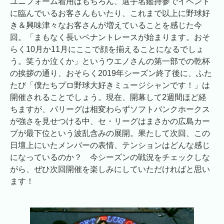
ユニフォーム着用はもちろん、選手名鑑持参でイベント
に臨んでいるお客さんもいたり、これまで以上に野球好
き＆興味津々なお客さんが増えていることを感じた今
回。「まもなく長いペナントレースが始まります。おそ
らく10月か11月にここで顔を揃えることになるでしょ
う。笑うか泣くか」というウエノさんの第一部での乾杯
の挨拶の通り、おそらく2019年シーズン終了後に、ふた
たび「僕たちプロ野球大好きミュージシャンです！」は
開催されることでしょう。現在、開幕して2週間ほど経
ちますが、パリーグは相変わらずソフトバンクホークス
が強さを見せつける中、セ・リーグはまさかの広島カー
プが最下位という波乱含みの展開。果たして次回、この
日壇上にいたメンバーの表情、テンションはどんな感じ
になっているのか？ 今シーズンの戦況をチェックしな
がら、ぜひ次回開催を楽しみにしていただければと思い
ます！