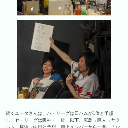
続くユータさんは、パ・リーグは日ハムが1位と予想
し、セ・リーグは阪神・一位、以下、広島→巨人→ヤク
ルト→横浜→中日と予想。壇上メンバーから一斉に「な