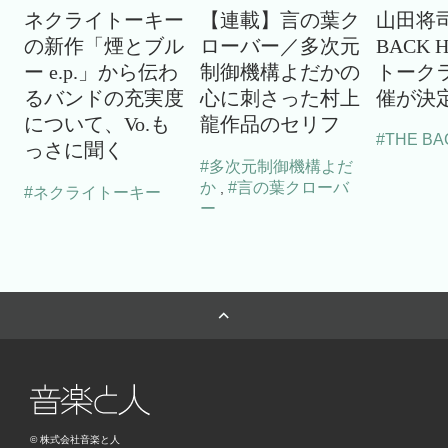
ネクライトーキー
【連載】言の葉ク
山田将司
の新作「煙とブル
ローバー／多次元
BACK 
ー e.p.」から伝わ
制御機構よだかの
トーク
るバンドの充実度
心に刺さった村上
催が決
について、Vo.も
龍作品のセリフ
#THE BA
っさに聞く
#多次元制御機構よだ
か
#言の葉クローバ
,
#ネクライトーキー
ー
© 株式会社音楽と人