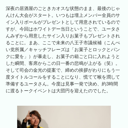
深夜の居酒屋のごときカオスな状態のまま、最後のじゃ
んけん大会がスタート。いつもは壇上メンバー全員のサ
イン入りボールがプレゼントとして用意されているので
すが、今回はホワイトデー当日ということで、ユータさ
んみずから用意したサイン入りお菓子もプレゼントされ
ることに。まあ、ここで未来の八王子市議候補（こんぺ
い党所属／キャッチフレーズは「お菓子とロックとパン
クに愛を」）が暴走し、お菓子の箱ごと口に入れようと
した瞬間、客席からこの日一番の悲鳴が上がる（笑）。
そして司会の金光の提案で、締めの挨拶がわりにもう一
度タイトルコールをすることになり、慌てて喉を潤して
準備するユータさん。今度は見事一発で決め、約3時間
に渡るトークイベントは大団円を迎えたのでした。