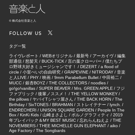
© 株式会社音楽と人
FOLLOW US
タグ一覧
ライヴレポート
/
WEBオリジナル
/
最新号
/
アーカイヴ
/
編集
部通信
/
怒髪天
/
BUCK-TICK
/
言の葉クローバー
/
僕たちプ
ロ野球大好きミュージシャンです！
/
DEZERT
/
a flood of
circle
/
小室ぺいの自由研究
/
GRAPEVINE
/
NITRODAY
/
音楽
と人LIVE
/
PHY
/
映画
/
9mm Parabellum Bullet
/
中田裕二
/
MUCC
/
銀杏BOYZ
/
THE COLLECTORS
/
noodles
/
go!go!vanillas
/
SUPER BEAVER
/
Mrs. GREEN APPLE
/
フジ
ファブリック
/
後輩ノススメ！
/
THE YELLOW MONKEY
/
the pillows
/
ヤバイTシャツ屋さん
/
THE BACK HORN
/
The
Birthday
/
SixTONES
/
BRAHMAN
/
ストレイテナー
/
lynch.
/
ENDRECHERI
/
UNISON SQUARE GARDEN
/
People In The
Box
/
KinKi Kids
/
山崎まさよし
/
ポルノグラフィティ
/
2019
年プレイバック＆MY BEST MUSIC
/
忘れらんねえよ
/
THE
NOVEMBERS
/
THEE MICHELLE GUN ELEPHANT
/
aiko
/
Age Factory
/
The Songbards