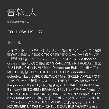
© 株式会社音楽と人
FOLLOW US
タグ一覧
ライヴレポート
/
WEBオリジナル
/
最新号
/
アーカイヴ
/
編集
部通信
/
怒髪天
/
BUCK-TICK
/
言の葉クローバー
/
僕たちプ
ロ野球大好きミュージシャンです！
/
DEZERT
/
a flood of
circle
/
小室ぺいの自由研究
/
GRAPEVINE
/
NITRODAY
/
音楽
と人LIVE
/
PHY
/
映画
/
9mm Parabellum Bullet
/
中田裕二
/
MUCC
/
銀杏BOYZ
/
THE COLLECTORS
/
noodles
/
go!go!vanillas
/
SUPER BEAVER
/
Mrs. GREEN APPLE
/
フジ
ファブリック
/
後輩ノススメ！
/
THE YELLOW MONKEY
/
the pillows
/
ヤバイTシャツ屋さん
/
THE BACK HORN
/
The
Birthday
/
SixTONES
/
BRAHMAN
/
ストレイテナー
/
lynch.
/
ENDRECHERI
/
UNISON SQUARE GARDEN
/
People In The
Box
/
KinKi Kids
/
山崎まさよし
/
ポルノグラフィティ
/
2019
年プレイバック＆MY BEST MUSIC
/
忘れらんねえよ
/
THE
NOVEMBERS
/
THEE MICHELLE GUN ELEPHANT
/
aiko
/