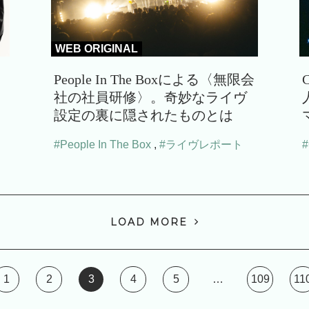
WEB ORIGINAL
People In The Boxによる〈無限会
社の社員研修〉。奇妙なライヴ
設定の裏に隠されたものとは
#People In The Box
,
#ライヴレポート
LOAD MORE
1
2
3
4
5
…
109
11