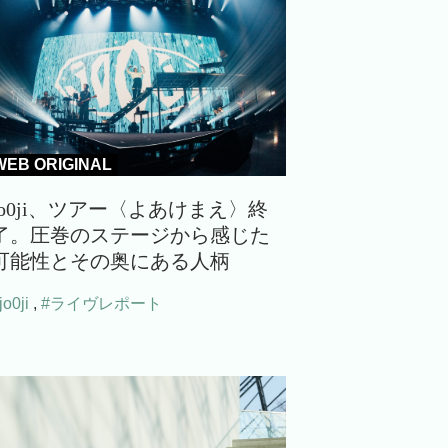
WEB ORIGINAL
jo0ji、ツアー〈よあけまえ〉終
了。圧巻のステージから感じた
可能性とその奥にある人柄
jo0ji
,
#ライヴレポート