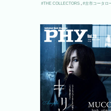
#THE COLLECTORS
,
#古市コータロ