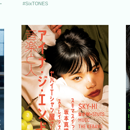
#SixTONES
ー