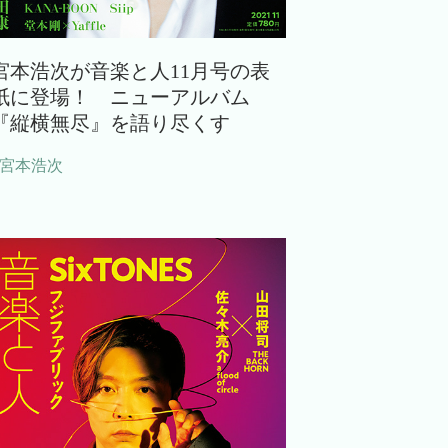
宮本浩次が音楽と人11月号の表
紙に登場！ ニューアルバム
『縦横無尽』を語り尽くす
#宮本浩次