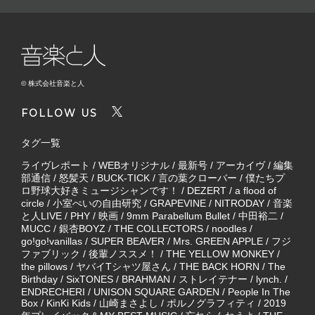
© 株式会社音楽と人
FOLLOW US
タグ一覧
ライヴレポート
/
WEBオリジナル
/
最新号
/
アーカイヴ
/
編集
部通信
/
怒髪天
/
BUCK-TICK
/
言の葉クローバー
/
僕たちプ
ロ野球大好きミュージシャンです！
/
DEZERT
/
a flood of
circle
/
小室ぺいの自由研究
/
GRAPEVINE
/
NITRODAY
/
音楽
と人LIVE
/
PHY
/
映画
/
9mm Parabellum Bullet
/
中田裕二
/
MUCC
/
銀杏BOYZ
/
THE COLLECTORS
/
noodles
/
go!go!vanillas
/
SUPER BEAVER
/
Mrs. GREEN APPLE
/
フジ
ファブリック
/
後輩ノススメ！
/
THE YELLOW MONKEY
/
the pillows
/
ヤバイTシャツ屋さん
/
THE BACK HORN
/
The
Birthday
/
SixTONES
/
BRAHMAN
/
ストレイテナー
/
lynch.
/
ENDRECHERI
/
UNISON SQUARE GARDEN
/
People In The
Box
/
KinKi Kids
/
山崎まさよし
/
ポルノグラフィティ
/
2019