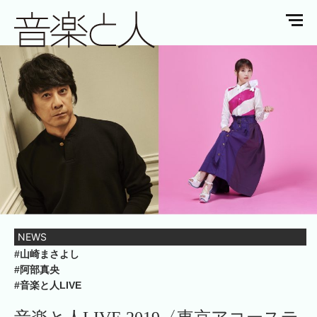
NEWS
#山崎まさよし
#阿部真央
#音楽と人LIVE