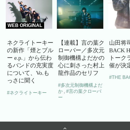
WEB ORIGINAL
ネクライトーキー
【連載】言の葉ク
山田将司
の新作「煙とブル
ローバー／多次元
BACK 
ー e.p.」から伝わ
制御機構よだかの
トーク
るバンドの充実度
心に刺さった村上
催が決
について、Vo.も
龍作品のセリフ
#THE BA
っさに聞く
#多次元制御機構よだ
か
#言の葉クローバ
,
#ネクライトーキー
ー