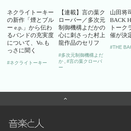
ネクライトーキー
【連載】言の葉ク
山田将司
の新作「煙とブル
ローバー／多次元
BACK 
ー e.p.」から伝わ
制御機構よだかの
トーク
るバンドの充実度
心に刺さった村上
催が決
について、Vo.も
龍作品のセリフ
#THE BA
っさに聞く
#多次元制御機構よだ
か
#言の葉クローバ
,
#ネクライトーキー
ー