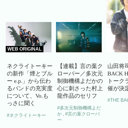
WEB ORIGINAL
ネクライトーキー
【連載】言の葉ク
山田将司
の新作「煙とブル
ローバー／多次元
BACK 
ー e.p.」から伝わ
制御機構よだかの
トーク
るバンドの充実度
心に刺さった村上
催が決
について、Vo.も
龍作品のセリフ
#THE BA
っさに聞く
#多次元制御機構よだ
か
#言の葉クローバ
,
#ネクライトーキー
ー