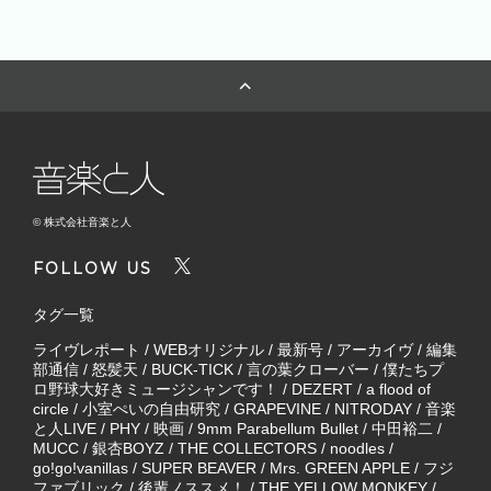
© 株式会社音楽と人
FOLLOW US
タグ一覧
ライヴレポート
/
WEBオリジナル
/
最新号
/
アーカイヴ
/
編集
部通信
/
怒髪天
/
BUCK-TICK
/
言の葉クローバー
/
僕たちプ
ロ野球大好きミュージシャンです！
/
DEZERT
/
a flood of
circle
/
小室ぺいの自由研究
/
GRAPEVINE
/
NITRODAY
/
音楽
と人LIVE
/
PHY
/
映画
/
9mm Parabellum Bullet
/
中田裕二
/
MUCC
/
銀杏BOYZ
/
THE COLLECTORS
/
noodles
/
go!go!vanillas
/
SUPER BEAVER
/
Mrs. GREEN APPLE
/
フジ
ファブリック
/
後輩ノススメ！
/
THE YELLOW MONKEY
/