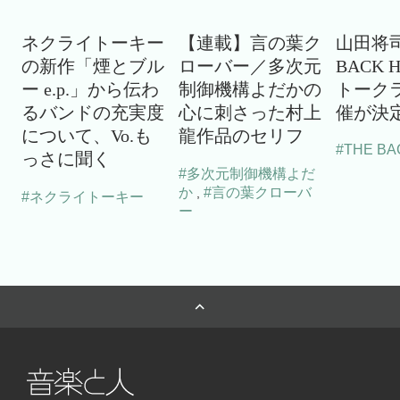
ネクライトーキー
【連載】言の葉ク
山田将司
の新作「煙とブル
ローバー／多次元
BACK 
ー e.p.」から伝わ
制御機構よだかの
トーク
るバンドの充実度
心に刺さった村上
催が決
について、Vo.も
龍作品のセリフ
#THE BA
っさに聞く
#多次元制御機構よだ
か
#言の葉クローバ
,
#ネクライトーキー
ー