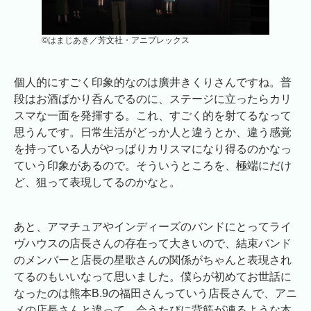
©はまじあき／芳文社・アニプレックス
個人的にすごく印象的なのは廣井きくりさんですね。普
段はお酒ばかり呑んでるのに、ステージに立ったらカリ
スマな一面を発揮する。これ、すごく的を射てるなって
思うんです。日常生活がどっか人と違うとか、違う感覚
を持っている人がやっぱりカリスマになり得るのかなっ
ていう印象があるので。そういうところを、極端にだけ
ど、狙って表現してるのかなと。
あと、アマチュアやインディーズのバンドにとってライ
ヴハウスの店長さんの存在って大きいので、結束バンド
のメンバーと店長の星歌さんの関係がちゃんと表現され
てるのもいいなって思いました。僕らが初めてお世話に
なったのは熊本B.9の福田さんっていう店長さんで、アニ
メの店長さんと違って、会うたびに背筋が凍るような本