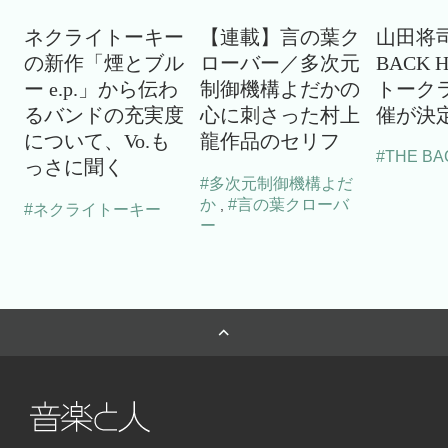
ネクライトーキー
【連載】言の葉ク
山田将司
の新作「煙とブル
ローバー／多次元
BACK 
ー e.p.」から伝わ
制御機構よだかの
トーク
るバンドの充実度
心に刺さった村上
催が決
について、Vo.も
龍作品のセリフ
#THE BA
っさに聞く
#多次元制御機構よだ
か
#言の葉クローバ
,
#ネクライトーキー
ー