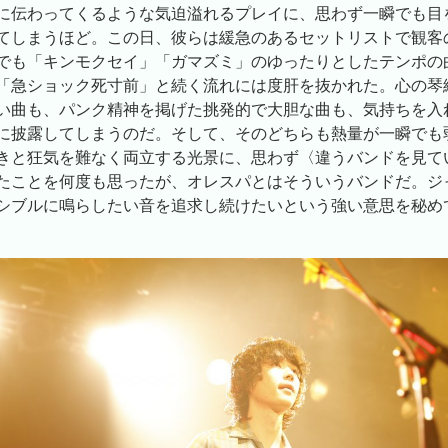
に伝わってくるような気迫溢れるプレイに、思わず一瞬でも目
てしまうほど。この日、彼らは緩急のあるセットリストで観客
でも「キンモクセイ」「ガマズミ」のゆったりとしたテンポの
「急ショック死寸前」と続く流れには度肝を抜かれた。心の琴
い曲も、パンク精神を掲げた挑発的で大胆な曲も、気持ちを入
に披露してしまうのだ。そして、そのどちらも熱量が一瞬でも
きと狂気を難なく両立する光景に、思わず〈違うバンドを見て
たことを何度も思ったが、オレスパとはそういうバンドだ。ジ
シブルに鳴らしたい音を追求し続けたいという強い意思を秘め