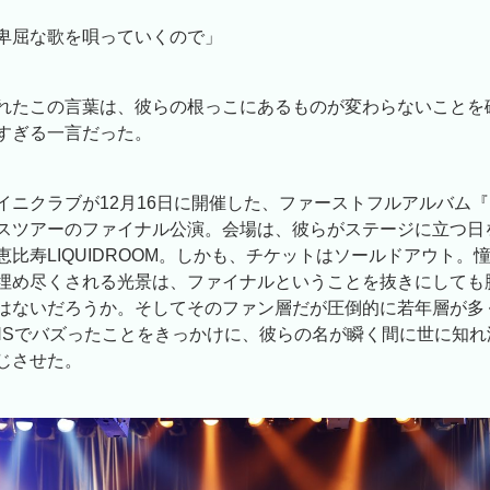
卑屈な歌を唄っていくので」
れたこの言葉は、彼らの根っこにあるものが変わらないことを
すぎる一言だった。
イニクラブが12月16日に開催した、ファーストフルアルバム
スツアーのファイナル公演。会場は、彼らがステージに立つ日
恵比寿LIQUIDROOM。しかも、チケットはソールドアウト。
埋め尽くされる光景は、ファイナルということを抜きにしても
はないだろうか。そしてそのファン層だが圧倒的に若年層が多
NSでバズったことをきっかけに、彼らの名が瞬く間に世に知れ
じさせた。