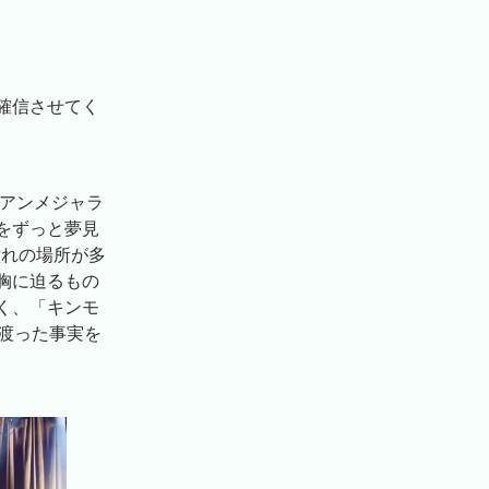
確信させてく
『アンメジャラ
をずっと夢見
憧れの場所が多
胸に迫るもの
く、「キンモ
渡った事実を