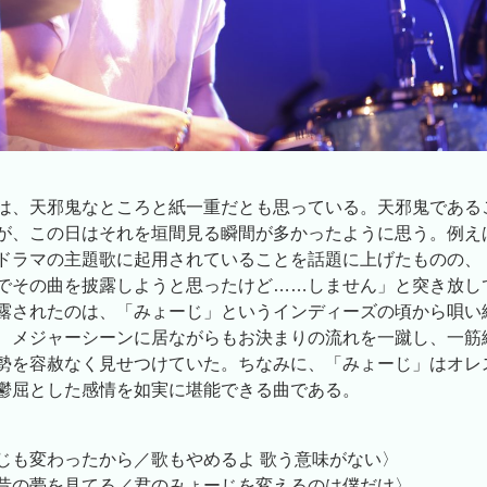
は、天邪鬼なところと紙一重だとも思っている。天邪鬼である
が、この日はそれを垣間見る瞬間が多かったように思う。例え
ドラマの主題歌に起用されていることを話題に上げたものの、
でその曲を披露しようと思ったけど……しません」と突き放し
露されたのは、「みょーじ」というインディーズの頃から唄い
、メジャーシーンに居ながらもお決まりの流れを一蹴し、一筋
勢を容赦なく見せつけていた。ちなみに、「みょーじ」はオレ
鬱屈とした感情を如実に堪能できる曲である。
じも変わったから／歌もやめるよ 歌う意味がない〉
昔の夢を見てる／君のみょーじを変えるのは僕だけ〉