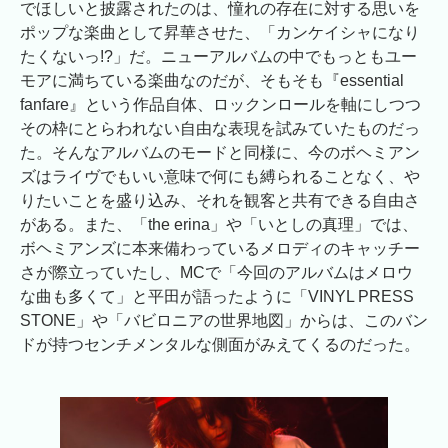
でほしいと披露されたのは、憧れの存在に対する思いを
ポップな楽曲として昇華させた、「カンケイシャになり
たくないっ!?」だ。ニューアルバムの中でもっともユー
モアに満ちている楽曲なのだが、そもそも『essential
fanfare』という作品自体、ロックンロールを軸にしつつ
その枠にとらわれない自由な表現を試みていたものだっ
た。そんなアルバムのモードと同様に、今のボヘミアン
ズはライヴでもいい意味で何にも縛られることなく、や
りたいことを盛り込み、それを観客と共有できる自由さ
がある。また、「the erina」や「いとしの真理」では、
ボヘミアンズに本来備わっているメロディのキャッチー
さが際立っていたし、MCで「今回のアルバムはメロウ
な曲も多くて」と平田が語ったように「VINYL PRESS
STONE」や「バビロニアの世界地図」からは、このバン
ドが持つセンチメンタルな側面がみえてくるのだった。