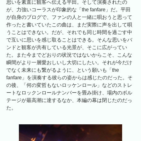
思いを素直に観客へ伝える平田。そして演奏されたの
が、力強いコーラスが印象的な「the fanfare」だ。平田
が自身のブログで、ファンの人と一緒に唄おうと思って
作ったと書いていたこの曲は、まだ実際に声を出して唄
うことはできない。だが、それでも同じ時間を過ごす中
で互いに思いを感じ取ることはできる。そんな思いをバ
ンドと観客が共有している光景が、そこに広がってい
た。また今までどおりの状況ではないからこそ、こんな
瞬間がより一層愛おしいし大切にしたい。それが今だけ
でなく未来にも繋がるように、という願いも「the
fanfare」を演奏する彼らの姿からは感じたのだった。そ
の後、「何の変哲もないロッケンロール」などのストレ
ートなロックンロールナンバーを畳み掛け、場内のボル
テージが最高潮に達するなか、本編の幕は閉じたのだっ
た。