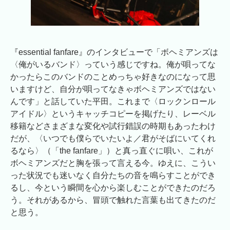
『essential fanfare』のインタビューで「ボヘミアンズは
〈俺がいるバンド〉っていう感じですね。俺が唄ってな
かったらこのバンドのことめっちゃ好きなのになって思
いますけど、自分が唄ってなきゃボヘミアンズではない
んです」と話していた平田。これまで〈ロックンロール
アイドル〉というキャッチコピーを掲げたり、レーベル
移籍などさまざまな変化や試行錯誤の時期もあったわけ
だが、〈いつでも僕らでいたいよ／君がそばにいてくれ
るなら〉（「the fanfare」）と真っ直ぐに唄い、これが
ボヘミアンズだと胸を張って言える今。ゆえに、こうい
った状況でも迷いなく自分たちの音を鳴らすことができ
るし、今という瞬間を心から楽しむことができたのだろ
う。それがあるから、冒頭で触れた言葉も出てきたのだ
と思う。