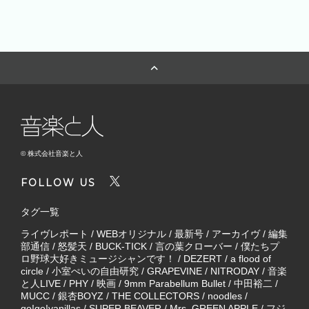
© 株式会社音楽と人
FOLLOW US
タグ一覧
ライヴレポート
/
WEBオリジナル
/
最新号
/
アーカイヴ
/
編集
部通信
/
怒髪天
/
BUCK-TICK
/
言の葉クローバー
/
僕たちプ
ロ野球大好きミュージシャンです！
/
DEZERT
/
a flood of
circle
/
小室ぺいの自由研究
/
GRAPEVINE
/
NITRODAY
/
音楽
と人LIVE
/
PHY
/
映画
/
9mm Parabellum Bullet
/
中田裕二
/
MUCC
/
銀杏BOYZ
/
THE COLLECTORS
/
noodles
/
go!go!vanillas
/
SUPER BEAVER
/
Mrs. GREEN APPLE
/
フジ