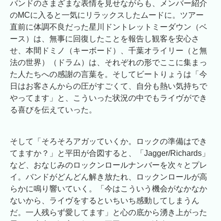
バンドのさまざまな表情を見せながらも、メンバー紹介
のMCに入ると一気にリラックスしたムードに。ツアー
直前に体調不良だった星川ドントレットミーダウン（ベ
ース）は、無事に回復したことを報告し観客を安心さ
せ、本間ドミノ（キーボード）、千葉オライリー（と無
法の世界）（ドラム）は、それぞれの形でここに集まっ
た人たちへの感謝の言葉を。そしてビートりょうは「今
日はお客さんからの圧がすごくて、自分も熱い気持ちで
やってます」と、こういった状況の中でもライヴができ
る喜びを伝えていった。
そして「そろそろアガッていくか。ロックの準備はでき
てますか？」と平田が合図すると、「Jagger/Richards」
など、おなじみのロックンロールナンバーを次々とプレ
イ。バンドがどんどん解き放たれ、ロックンロールが高
らかに鳴り響いていく。「今はこういう機会がなかなか
ないから、ライヴをするといちいち感動してしまうん
だ。一人残らず愛してます」と心の底から湧き上がった