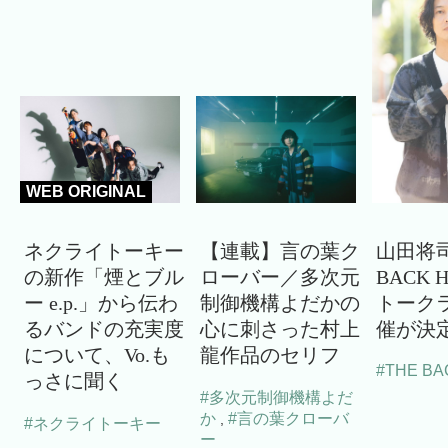
WEB ORIGINAL
ネクライトーキー
【連載】言の葉ク
山田将司
の新作「煙とブル
ローバー／多次元
BACK 
ー e.p.」から伝わ
制御機構よだかの
トーク
るバンドの充実度
心に刺さった村上
催が決
について、Vo.も
龍作品のセリフ
#THE BA
っさに聞く
#多次元制御機構よだ
か
#言の葉クローバ
,
#ネクライトーキー
ー