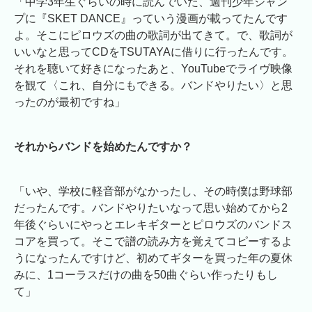
「中学3年生ぐらいの時に読んでいた、週刊少年ジャン
プに『SKET DANCE』っていう漫画が載ってたんです
よ。そこにピロウズの曲の歌詞が出てきて。で、歌詞が
いいなと思ってCDをTSUTAYAに借りに行ったんです。
それを聴いて好きになったあと、YouTubeでライヴ映像
を観て〈これ、自分にもできる。バンドやりたい〉と思
ったのが最初ですね」
それからバンドを始めたんですか？
「いや、学校に軽音部がなかったし、その時僕は野球部
だったんです。バンドやりたいなって思い始めてから2
年後ぐらいにやっとエレキギターとピロウズのバンドス
コアを買って。そこで譜の読み方を覚えてコピーするよ
うになったんですけど、初めてギターを買った年の夏休
みに、1コーラスだけの曲を50曲ぐらい作ったりもし
て」