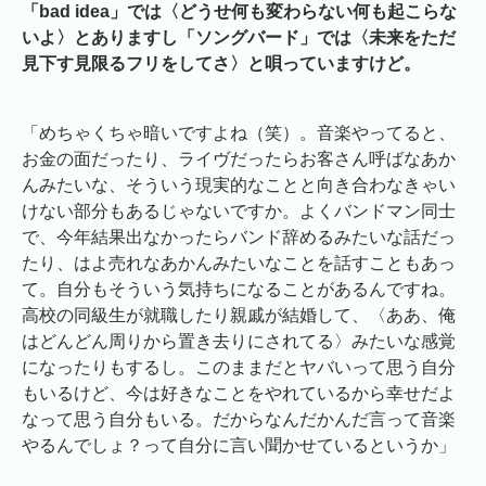
「bad idea」では〈どうせ何も変わらない何も起こらな
いよ〉とありますし「ソングバード」では〈未来をただ
見下す見限るフリをしてさ〉と唄っていますけど。
「めちゃくちゃ暗いですよね（笑）。音楽やってると、
お金の面だったり、ライヴだったらお客さん呼ばなあか
んみたいな、そういう現実的なことと向き合わなきゃい
けない部分もあるじゃないですか。よくバンドマン同士
で、今年結果出なかったらバンド辞めるみたいな話だっ
たり、はよ売れなあかんみたいなことを話すこともあっ
て。自分もそういう気持ちになることがあるんですね。
高校の同級生が就職したり親戚が結婚して、〈ああ、俺
はどんどん周りから置き去りにされてる〉みたいな感覚
になったりもするし。このままだとヤバいって思う自分
もいるけど、今は好きなことをやれているから幸せだよ
なって思う自分もいる。だからなんだかんだ言って音楽
やるんでしょ？って自分に言い聞かせているというか」