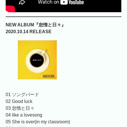
NEW ALBUM『怠惰と日々』
2020.10.14 RELEASE
01 ソングバード
02 Good luck
03 怠惰と日々
04 like a lovesong
05 She is over(in my classroom)