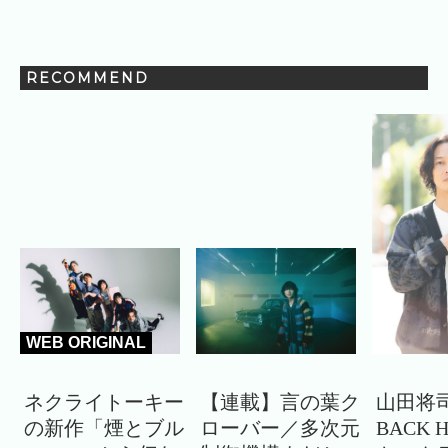
RECOMMEND
WEB ORIGINAL
ネクライトーキー
【連載】言の葉ク
山田将司
の新作「煙とブル
ローバー／多次元
BACK 