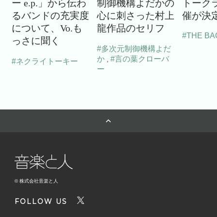
ー e.p.」から伝わ
制御機構よだかの
トーク
るバンドの充実度
心に刺さった村上
催が決
について、Vo.も
龍作品のセリフ
#THE BA
っさに聞く
#多次元制御機構よだ
か
#言の葉クローバ
,
#ネクライトーキー
ー
© 株式会社音楽と人
FOLLOW US