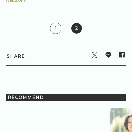
web.com/
1
2
SHARE
RECOMMEND