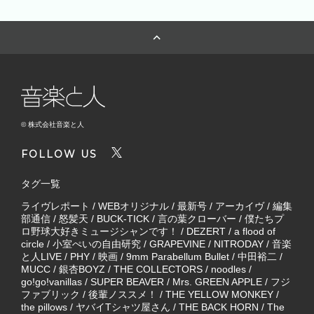
© 株式会社音楽と人
FOLLOW US
タグ一覧
ライヴレポート
/
WEBオリジナル
/
最新号
/
アーカイヴ
/
編集
部通信
/
怒髪天
/
BUCK-TICK
/
言の葉クローバー
/
僕たちプ
ロ野球大好きミュージシャンです！
/
DEZERT
/
a flood of
circle
/
小室ぺいの自由研究
/
GRAPEVINE
/
NITRODAY
/
音楽
と人LIVE
/
PHY
/
映画
/
9mm Parabellum Bullet
/
中田裕二
/
MUCC
/
銀杏BOYZ
/
THE COLLECTORS
/
noodles
/
go!go!vanillas
/
SUPER BEAVER
/
Mrs. GREEN APPLE
/
フジ
ファブリック
/
後輩ノススメ！
/
THE YELLOW MONKEY
/
the pillows
/
ヤバイTシャツ屋さん
/
THE BACK HORN
/
The