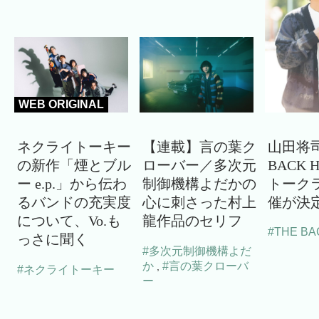
WEB ORIGINAL
ネクライトーキー
【連載】言の葉ク
山田将司
の新作「煙とブル
ローバー／多次元
BACK 
ー e.p.」から伝わ
制御機構よだかの
トーク
るバンドの充実度
心に刺さった村上
催が決
について、Vo.も
龍作品のセリフ
#THE BA
っさに聞く
#多次元制御機構よだ
か
#言の葉クローバ
,
#ネクライトーキー
ー