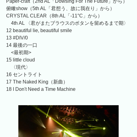
Paper-craft（2nd AL「Dowsing For The Future」から）
俯瞰show（5th AL「君想う、故に我在り」から）
CRYSTAL CLEAR（8th AL「-11°C」から）
4th AL 〈君がまたブラウスのボタンを留めるまで期〉
12 beautiful lie, beautiful smile
13 #DIV/0
14 最後の一口
<最初期>
15 little cloud
〈現代〉
16 セントライト
17 The Naked King（新曲）
18 I Don't Need a Time Machine