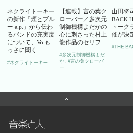
ネクライトーキー
【連載】言の葉ク
山田将司
の新作「煙とブル
ローバー／多次元
BACK 
ー e.p.」から伝わ
制御機構よだかの
トーク
るバンドの充実度
心に刺さった村上
催が決
について、Vo.も
龍作品のセリフ
#THE BA
っさに聞く
#多次元制御機構よだ
か
#言の葉クローバ
,
#ネクライトーキー
ー