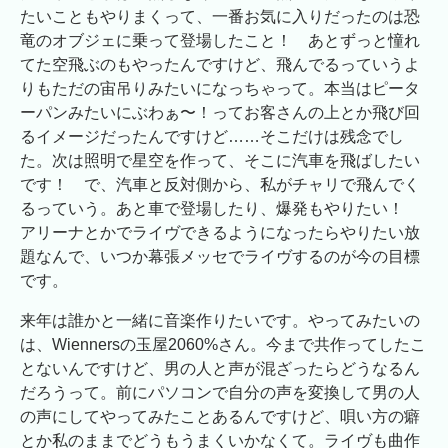
たいこともやりまくって、一番お気に入りだったのは恐
竜のオブジェに乗って登場したこと！ あとずっと憧れ
てた空飛ぶのもやったんですけど、飛んでるっていうよ
りもただの宙吊りみたいになっちゃって。本当はピータ
ーパンみたいにぶわぁ〜！ってお客さんの上とか飛び回
るイメージだったんですけど……そこだけは残念でし
た。次は照明で星空を作って、そこに汽車を飛ばしたい
です！ で、汽車と反対側から、私がチャリで飛んでく
るっていう。あと車で登場したり、爆発もやりたい！
アリーナとかでライヴできるようになったらやりたい放
題なんで、いつか幕張メッセでライヴするのが今の目標
です。
来年は誰かと一緒に音楽作りたいです。やってみたいの
は、Wiennersの玉屋2060%さん。今まで共作ってしたこ
とないんですけど、男の人と声が混ざったらどうなるん
だろうって。前にパソコンで自分の声を変換して男の人
の声にしてやってみたことあるんですけど、唄い方の癖
とか私のままでどうもうまくいかなくて。ライヴも曲作