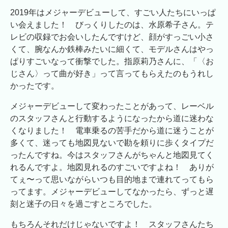
2019年はメジャーデビューして、すごい人たちにいっぱ
い会えました！ びっくりしたのは、水原希子さん。テ
レビの収録でお会いしたんですけど、顔がすっごい小さ
くて、腕なんか鉄棒みたいに細くて、モデルさんはやっ
ぱりすごいなって衝撃でした。指原莉乃さんに、「〈お
じさん〉って曲が好き」って言ってもらえたのもうれし
かったです。
メジャーデビューして変わったことがあって、レーベル
のスタッフさんと行動するようになったから道に迷わな
くなりました！ 電車乗るの苦手だから道に迷うことが
多くて、迷っても地図見ないで勘を頼りに歩くタイプだ
ったんですね。今はスタッフさんがちゃんと地図見てく
れるんですよ。地図見れるのすごいですよね！ ありが
てぇ〜って思いながらいつも目的地まで連れてってもら
ってます。メジャーデビューしてなかったら、ずっと遅
刻と迷子の日々を過ごすところでした。
もちろんそれだけじゃないですよ！ スタッフさんたち