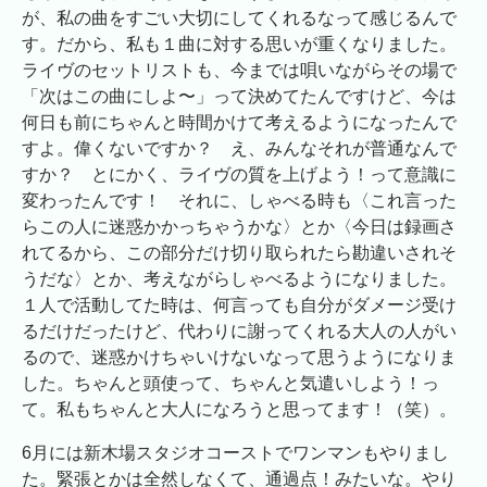
が、私の曲をすごい大切にしてくれるなって感じるんで
す。だから、私も１曲に対する思いが重くなりました。
ライヴのセットリストも、今までは唄いながらその場で
「次はこの曲にしよ〜」って決めてたんですけど、今は
何日も前にちゃんと時間かけて考えるようになったんで
すよ。偉くないですか？ え、みんなそれが普通なんで
すか？ とにかく、ライヴの質を上げよう！って意識に
変わったんです！ それに、しゃべる時も〈これ言った
らこの人に迷惑かかっちゃうかな〉とか〈今日は録画さ
れてるから、この部分だけ切り取られたら勘違いされそ
うだな〉とか、考えながらしゃべるようになりました。
１人で活動してた時は、何言っても自分がダメージ受け
るだけだったけど、代わりに謝ってくれる大人の人がい
るので、迷惑かけちゃいけないなって思うようになりま
した。ちゃんと頭使って、ちゃんと気遣いしよう！っ
て。私もちゃんと大人になろうと思ってます！（笑）。
6月には新木場スタジオコーストでワンマンもやりまし
た。緊張とかは全然しなくて、通過点！みたいな。やり