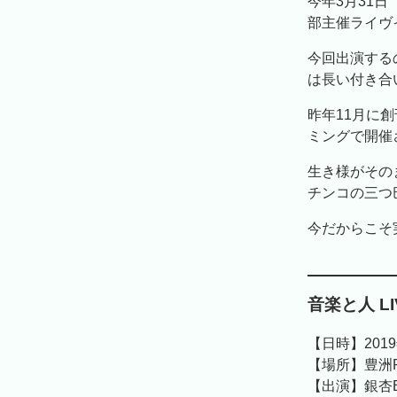
今年3月31日（
部主催ライヴ
今回出演するの
は長い付き合
昨年11月に
ミングで開催
生き様がその
チンコの三つ
今だからこそ
音楽と人 L
【日時】2019年
【場所】豊洲P
【出演】銀杏B