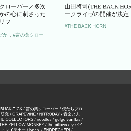
クローバー／多次
山田将司(THE BACK HO
かの心に刺さった
ークライヴの開催が決定
リフ
#THE BACK HORN
,
だか
#言の葉クロー
/
BUCK-TICK
/
言の葉クローバー
/
僕たちプロ
由研究
/
GRAPEVINE
/
NITRODAY
/
音楽と人
HE COLLECTORS
/
noodles
/
go!go!vanillas
/
THE YELLOW MONKEY
/
the pillows
/
ヤバイ
ストレイテナー
/
lynch.
/
ENDRECHERI
/