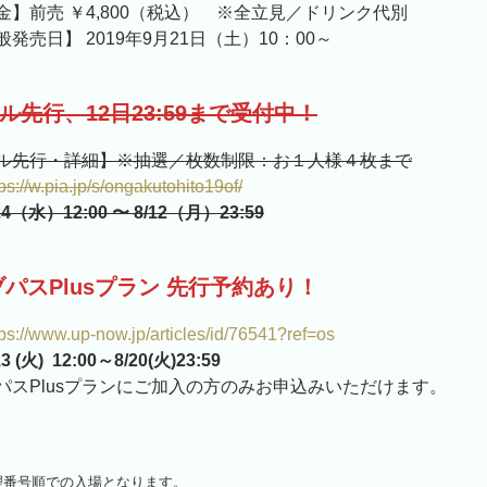
】前売 ￥4,800（税込） ※全立見／ドリンク代別
発売日】 2019年9月21日（土）10：00～
ル先行、12日23:59まで受付中！
ル先行・詳細】※抽選／枚数制限：お１人様４枚まで
tps://w.pia.jp/s/ongakutohito19of/
24（水）12:00 〜 8/12（月）23:59
イブパスPlusプラン 先行予約あり！
tps://www.up-now.jp/articles/id/76541?ref=os
13 (火) 12:00～8/20(火)23:59
イブパスPlusプランにご加入の方のみお申込みいただけます。
理番号順での入場となります。