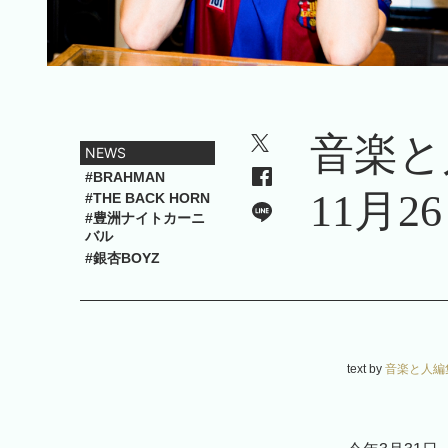
音楽と人
NEWS
#BRAHMAN
11月
#THE BACK HORN
#豊洲ナイトカーニ
バル
#銀杏BOYZ
text by
音楽と人編