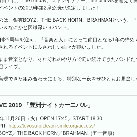
日）に、The Birtday、ストレイテナー、the pillowsを迎
イベントの2019年第2弾公演が決定しました！
は、銀杏BOYZ、THE BACK HORN、BRAHMANという
い＆なにかと因縁深い３バンド。
創刊25周年を迎え、『音楽と人』にとって節目となる1年の締め
されるイベントにふさわしい面々が揃いました。
まま音楽となり、それぞれのやり方で闘い続けてきたバンドた
巴ライヴ。
実現できた組み合わせによる、特別な一夜をぜひともお見逃し
IVE 2019 「豊洲ナイトカーニバル」
11月26日（火）OPEN 17:45／START 18:30
IT
https://toyosu-pit.team-smile.org/access/
OYZ／THE BACK HORN／BRAHMAN（五十音順）