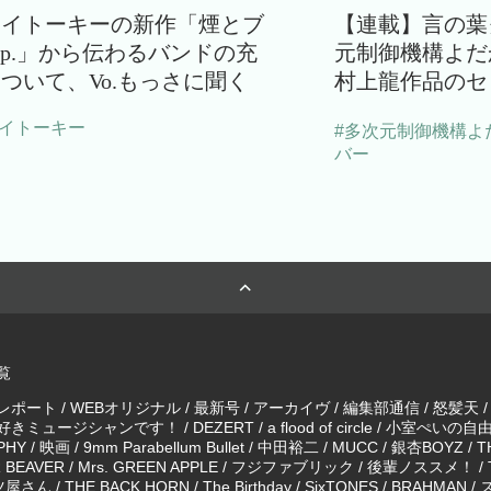
ライトーキーの新作「煙とブ
【連載】言の葉
e.p.」から伝わるバンドの充
元制御機構よだ
ついて、Vo.もっさに聞く
村上龍作品のセ
ライトーキー
#多次元制御機構よ
バー
覧
レポート
/
WEBオリジナル
/
最新号
/
アーカイヴ
/
編集部通信
/
怒髪天
好きミュージシャンです！
/
DEZERT
/
a flood of circle
/
小室ぺいの自
PHY
/
映画
/
9mm Parabellum Bullet
/
中田裕二
/
MUCC
/
銀杏BOYZ
/
T
 BEAVER
/
Mrs. GREEN APPLE
/
フジファブリック
/
後輩ノススメ！
/
ツ屋さん
/
THE BACK HORN
/
The Birthday
/
SixTONES
/
BRAHMAN
/