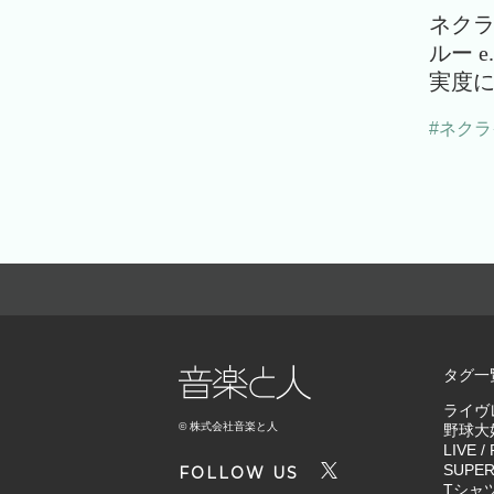
ネク
ルー 
実度に
#ネク
タグ一
ライヴ
© 株式会社音楽と人
野球大
LIVE
/
SUPER
FOLLOW US
Tシャ