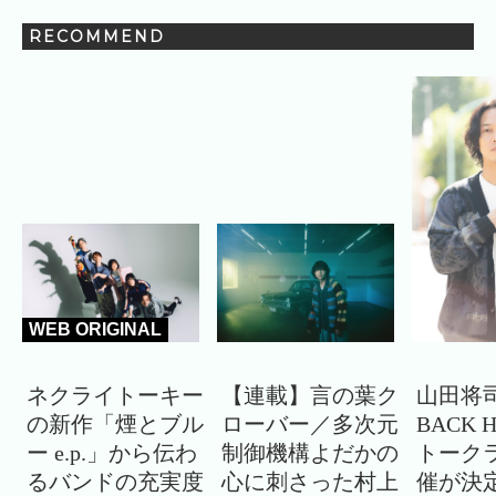
RECOMMEND
WEB ORIGINAL
ネクライトーキー
【連載】言の葉ク
山田将司
の新作「煙とブル
ローバー／多次元
BACK 
ー e.p.」から伝わ
制御機構よだかの
トーク
るバンドの充実度
心に刺さった村上
催が決