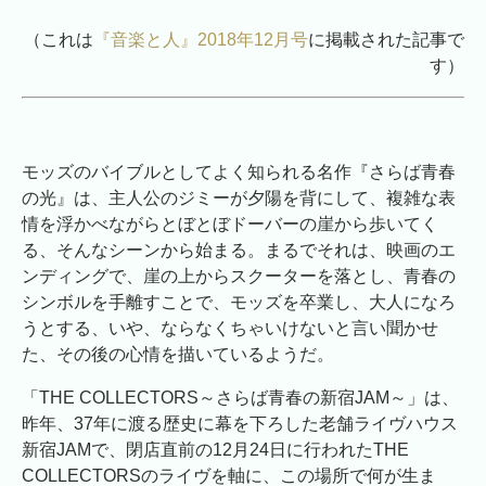
（これは
『音楽と人』2018年12月号
に掲載された記事で
す）
モッズのバイブルとしてよく知られる名作『さらば青春
の光』は、主人公のジミーが夕陽を背にして、複雑な表
情を浮かべながらとぼとぼドーバーの崖から歩いてく
る、そんなシーンから始まる。まるでそれは、映画のエ
ンディングで、崖の上からスクーターを落とし、青春の
シンボルを手離すことで、モッズを卒業し、大人になろ
うとする、いや、ならなくちゃいけないと言い聞かせ
た、その後の心情を描いているようだ。
「THE COLLECTORS～さらば青春の新宿JAM～」は、
昨年、37年に渡る歴史に幕を下ろした老舗ライヴハウス
新宿JAMで、閉店直前の12月24日に行われたTHE
COLLECTORSのライヴを軸に、この場所で何が生ま