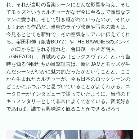
れ、それが当時の音楽シーンにどんな影響を与え、そし
てモッズというカルチャーがなぜ今に至るまで熱烈なフ
ァンに愛され、そして引き継がれていったのか、それが
よくわかる作品だ。当時のライヴ映像や写真の数々は、
今見るととても新鮮で、その空気をリアルに伝えてくれ
る。峯田和伸（銀杏BOYZ）やTHE BAWDIESのメンバ
ーの口から語られる憧れと、會田茂一や片寄明人
（GREAT3）、真城めぐみ（ヒックスヴィル）という当
時を知る仲間たちの目撃証言は、新宿JAMとモッズが生
んだシーンがいかに魅力的だったかということと、ここ
から生まれたカルチャーが、今も日本のロックシーンの
どこかにふつふつと息づいていることがよくわかる。コ
ータローがインタビューで語っていたように、当時のド
キュメンタリーとして非常によくできている。音楽好き
であれば、誰でも興味深く観ることができるだろう。