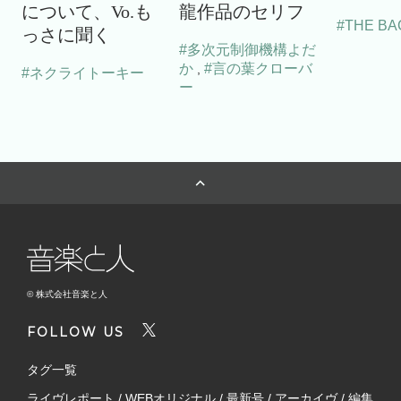
について、Vo.も
龍作品のセリフ
#THE BA
っさに聞く
#多次元制御機構よだ
か
#言の葉クローバ
,
#ネクライトーキー
ー
© 株式会社音楽と人
FOLLOW US
タグ一覧
ライヴレポート
/
WEBオリジナル
/
最新号
/
アーカイヴ
/
編集