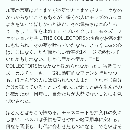
加藤の言葉はどこまでが本気でどこまでがジョークなの
かわからないこともあるが、多くの人にモッズのカッコ
よさを知ってほしかった彼だ。その気持ちは本心だろ
う。もし「世界を止めて」でブレイクして、モッズ・フ
ァッションと共にTHE COLLECTORSの名前がお茶の間
にも知られ、その夢が叶っていたなら、とっくに彼の心
はここになく、ただ懐かしい青春の1ページで終わって
いたかもしれない。しかし幸か不幸か、THE
COLLECTORSはなかなか認められなかった。当然モッ
ズ・カルチャーも、一部に熱狂的なファンを持ちつつ
も、ほとんどの人には知られないままだ。それが〈自分
だけが知っている〉という強いこだわりと絆を生んだの
は確かだが、同時に、自分たちが大勢でないことにも気
づかされた。
ほとんどはそこで諦める。モッズコートを押入れの奥に
しまい、ベスパは子供を乗せやすい軽乗用車に変わる。
何なら音楽も、時代に合わせたものになる。でも彼はそ