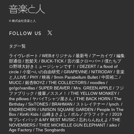
© 株式会社音楽と人
FOLLOW US
タグ一覧
ライヴレポート
/
WEBオリジナル
/
最新号
/
アーカイヴ
/
編集
部通信
/
怒髪天
/
BUCK-TICK
/
言の葉クローバー
/
僕たちプ
ロ野球大好きミュージシャンです！
/
DEZERT
/
a flood of
circle
/
小室ぺいの自由研究
/
GRAPEVINE
/
NITRODAY
/
音楽
と人LIVE
/
PHY
/
映画
/
9mm Parabellum Bullet
/
中田裕二
/
MUCC
/
銀杏BOYZ
/
THE COLLECTORS
/
noodles
/
go!go!vanillas
/
SUPER BEAVER
/
Mrs. GREEN APPLE
/
フジ
ファブリック
/
後輩ノススメ！
/
THE YELLOW MONKEY
/
the pillows
/
ヤバイTシャツ屋さん
/
THE BACK HORN
/
The
Birthday
/
SixTONES
/
BRAHMAN
/
ストレイテナー
/
lynch.
/
ENDRECHERI
/
UNISON SQUARE GARDEN
/
People In The
Box
/
KinKi Kids
/
山崎まさよし
/
ポルノグラフィティ
/
2019
年プレイバック＆MY BEST MUSIC
/
忘れらんねえよ
/
THE
NOVEMBERS
/
THEE MICHELLE GUN ELEPHANT
/
aiko
/
Age Factory
/
The Songbards