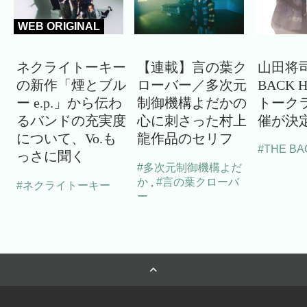
WEB ORIGINAL
ネクライトーキー
【連載】言の葉ク
山田将司
の新作「煙とブル
ローバー／多次元
BACK 
ー e.p.」から伝わ
制御機構よだかの
トーク
るバンドの充実度
心に刺さった村上
催が決
について、Vo.も
龍作品のセリフ
#THE BA
っさに聞く
#多次元制御機構よだ
か
#言の葉クローバ
,
#ネクライトーキー
ー