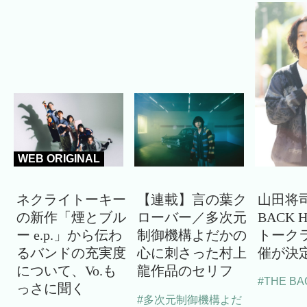
WEB ORIGINAL
ネクライトーキー
【連載】言の葉ク
山田将司
の新作「煙とブル
ローバー／多次元
BACK 
ー e.p.」から伝わ
制御機構よだかの
トーク
るバンドの充実度
心に刺さった村上
催が決
について、Vo.も
龍作品のセリフ
#THE BA
っさに聞く
#多次元制御機構よだ