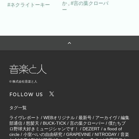
か
#言の葉クローバ
,
#ネクライトーキー
ー
© 株式会社音楽と人
FOLLOW US
タグ一覧
ライヴレポート
/
WEBオリジナル
/
最新号
/
アーカイヴ
/
編集
部通信
/
怒髪天
/
BUCK-TICK
/
言の葉クローバー
/
僕たちプ
ロ野球大好きミュージシャンです！
/
DEZERT
/
a flood of
circle
/
小室ぺいの自由研究
/
GRAPEVINE
/
NITRODAY
/
音楽