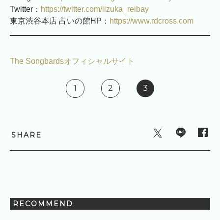
Twitter：
https://twitter.com/iizuka_reibay
東京渋谷本店 占いの館HP：
https://www.rdcross.com
The Songbardsオフィシャルサイト
1
2
3
SHARE
RECOMMEND