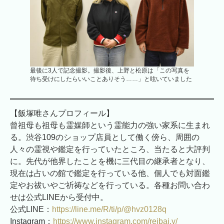
最後に3人で記念撮影。撮影後、上野と松原は「この写真を
待ち受けにしたらいいことありそう……」と呟いていました
【飯塚唯さんプロフィール】
曾祖母も祖母も霊媒師という霊能力の強い家系に生まれ
る。渋谷109のショップ店員として働く傍ら、周囲の
人々の霊視や鑑定を行っていたところ、当たると大評判
に。先代が他界したことを機に三代目の継承者となり、
現在は占いの館で鑑定を行っている他、個人でも対面鑑
定やお祓いやご祈祷などを行っている。各種お問い合わ
せは公式LINEから受付中。
公式LINE：
https://line.me/R/ti/p/@hvz0128q
Instagram：
https://www.instagram.com/reibai.y/