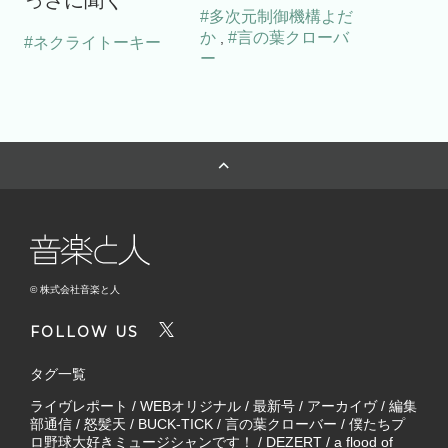
っさに聞く
#多次元制御機構よだ
か
#言の葉クローバ
,
#ネクライトーキー
ー
© 株式会社音楽と人
FOLLOW US
タグ一覧
ライヴレポート
/
WEBオリジナル
/
最新号
/
アーカイヴ
/
編集
部通信
/
怒髪天
/
BUCK-TICK
/
言の葉クローバー
/
僕たちプ
ロ野球大好きミュージシャンです！
/
DEZERT
/
a flood of