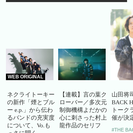
WEB ORIGINAL
ネクライトーキー
【連載】言の葉ク
山田将司
の新作「煙とブル
ローバー／多次元
BACK 
ー e.p.」から伝わ
制御機構よだかの
トーク
るバンドの充実度
心に刺さった村上
催が決
について、Vo.も
龍作品のセリフ
#THE BA