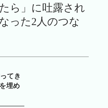
たら」に吐露され
なった2人のつな
作ってき
を埋め